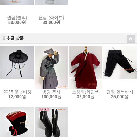
원삼(블랙)
원삼 (화이트)
89,000원
89,000원
추천 상품
2025 꽃선비갓
방랑 무사
소창의(와인색)
검정 한복바지
12,000원
100,000원
32,000원
25,000원