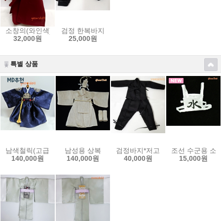
소창의(와인색)
검정 한복바지
32,000원
25,000원
특별 상품
남색철릭(고급형 넓은소매)
남성용 상복
검정바지*저고리
조선 수군용 소
140,000원
140,000원
40,000원
15,000원