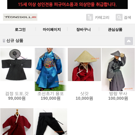
카테고리
검색
로그인
마이페이지
장바구니
관심상품
신규 상품
검정 도포,갓
조선초기 용포
삿갓
방랑 무사
99,000원
190,000원
10,000원
100,000원